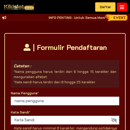
Daftar
INFO PENTING : Untuk Semua Member KIKISLOT D
| Formulir Pendaftaran
Catatan :
*Nama pengguna harus terdiri dari 6 hingga 15 karakter dan
mengunakan alfabet.
*Kata sandi harus terdiri dari 8 hingga 25 karakter.
Nama Pengguna*
Kata Sandi*
Kata sandi harus minimal 8 karakter, mengandung setidaknya