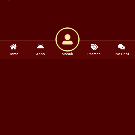
Home
Apps
Masuk
Promosi
Live Chat
help